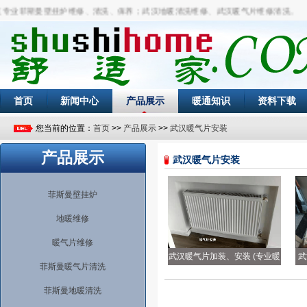
业菲斯曼壁挂炉维修、清洗、保养；武汉地暖清洗维修、武汉暖气片维修清洗。
首页
新闻中心
产品展示
暖通知识
资料下载
您当前的位置：
首页
>>
产品展示
>>
武汉暖气片安装
产品展示
武汉暖气片安装
菲斯曼壁挂炉
地暖维修
暖气片维修
武汉暖气片加装、安装 (专业暖
武
菲斯曼暖气片清洗
气安装）。
菲斯曼地暖清洗