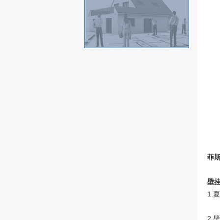
菲
壁
1
2